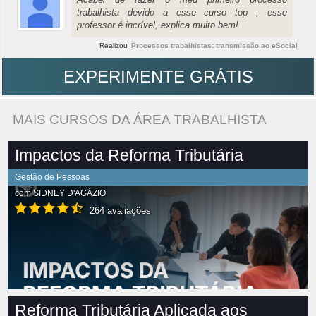
trabalhista devido a esse curso top , esse
professor é incrível, explica muito bem!
Realizou
Processos trabalhistas: transmissão ao eSocial
EXPERIMENTE GRÁTIS
MAIS CURSOS DA ÁREA TRABALHISTA
Impactos da Reforma Tributária
Gestão de Pessoas
com
SIDNEY D'AGÁZIO
264 avaliações
Reforma Tributária Aplicada aos