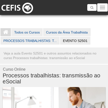
Toggle
navigatio
Todos os Cursos
Cursos da Área Trabalhista
PROCESSOS TRABALHISTAS: T...
EVENTO S2501
Veja a aula Evento S2501 e outros assuntos relacionados no
curso Processos trabalhistas: transmissão ao eSocial
Curso Online
Processos trabalhistas: transmissão ao
eSocial