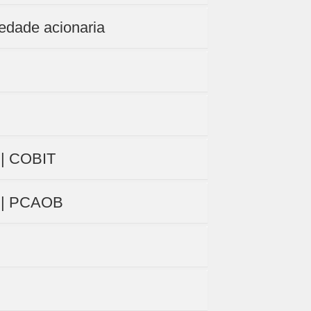
edade acionaria
i | COBIT
ei | PCAOB