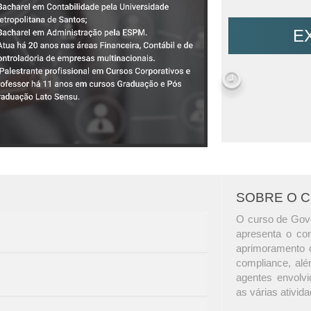
E
SOBRE O 
O curso de Gov
apresenta o co
aprimoramento d
compliance, alé
agentes envolvi
as várias ativi