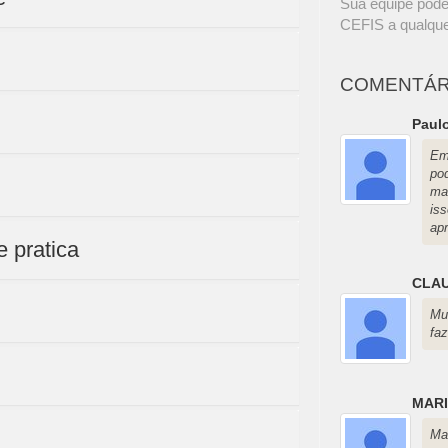
Sua equipe pode
CEFIS a qualque
COMENTÁR
Paulo
Em
pod
ma
is
ap
e pratica
CLAU
Mu
fa
MARI
Ma