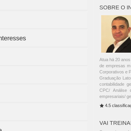
SOBRE O 
interesses
Atua há 20 anos 
de empresas mul
Corporativos e 
Graduação Lato 
contabilidade ge
CPC/ Análise 
empresariais/ g
4.5 classific
VAI TREIN
e