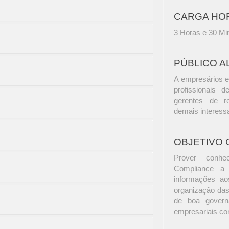
CARGA HO
3 Horas e 30 Mi
PÚBLICO A
A empresários e
profissionais d
gerentes de r
demais interess
OBJETIVO 
Prover conhe
Compliance a n
informações aos
organização das
de boa govern
empresariais co