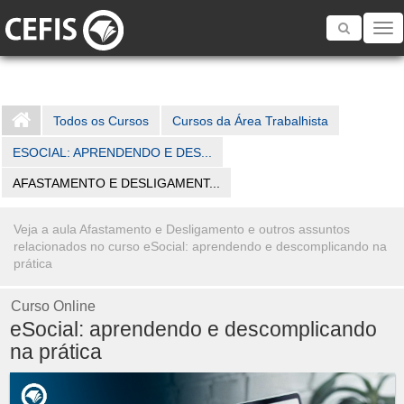
Toggle
navigatio
Todos os Cursos
Cursos da Área Trabalhista
ESOCIAL: APRENDENDO E DES...
AFASTAMENTO E DESLIGAMENT...
Veja a aula Afastamento e Desligamento e outros assuntos
relacionados no curso eSocial: aprendendo e descomplicando na
prática
Curso Online
eSocial: aprendendo e descomplicando
na prática