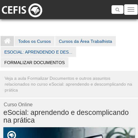
Toggle
navigatio
Todos os Cursos
Cursos da Área Trabalhista
ESOCIAL: APRENDENDO E DES...
FORMALIZAR DOCUMENTOS
Veja a aula Formalizar Documentos e outros assuntos
relacionados no curso eSocial: aprendendo e descomplicando na
prática
Curso Online
eSocial: aprendendo e descomplicando
na prática