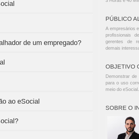
3 Horas e 40 Mi
ocial
PÚBLICO A
A empresários e
profissionais d
abalhador de um empregado?
gerentes de r
demais interess
al
OBJETIVO 
Demonstrar de f
para o uso corr
meio do eSocial
ão ao eSocial
SOBRE O 
ocial?