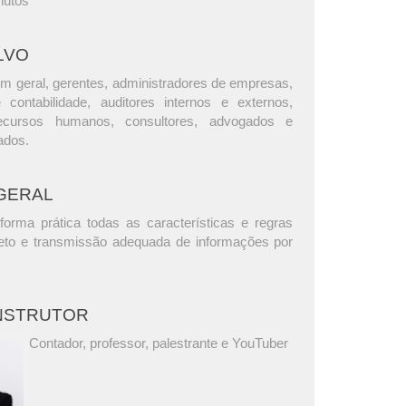
nutos
LVO
m geral, gerentes, administradores de empresas,
e contabilidade, auditores internos e externos,
ecursos humanos, consultores, advogados e
ados.
GERAL
orma prática todas as características e regras
eto e transmissão adequada de informações por
.
INSTRUTOR
Contador, professor, palestrante e YouTuber