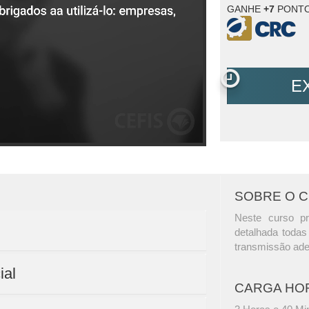
GANHE
+7
PONTO
E
SOBRE O 
Neste curso pr
detalhada todas 
transmissão ade
ial
CARGA HO