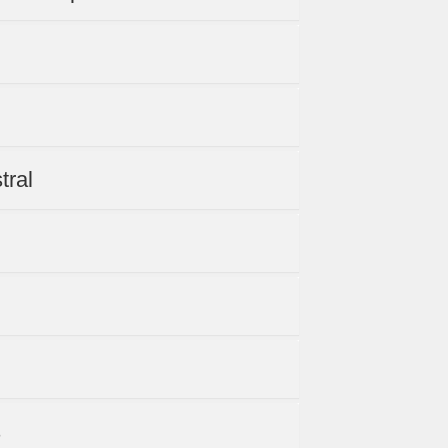
tral
s