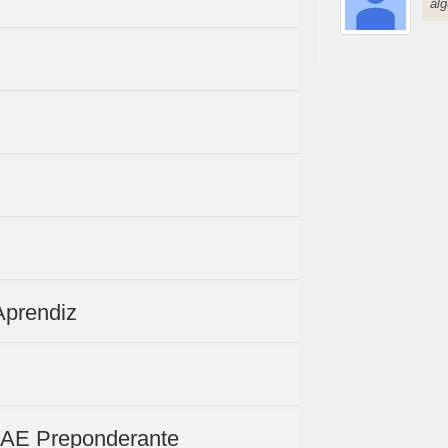
al
Aprendiz
NAE Preponderante