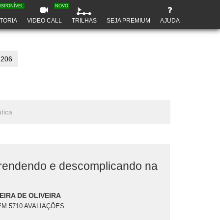
ISPONÍVEL
NOVO
TORIA
VIDEO CALL
TRILHAS
SEJA PREMIUM
AJUDA
2206
tica
prendendo e descomplicando na
IRA DE OLIVEIRA
EM 5710 AVALIAÇÕES