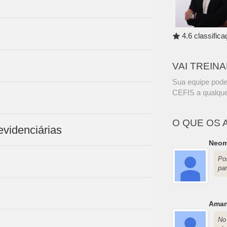
4.6 classific
VAI TREIN
Sua equipe pode
CEFIS a qualque
O QUE OS 
revidenciárias
Neom
Po
par
Aman
No 