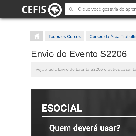
Todos os Cursos
Cursos da Área Trabalh
Envio do Evento S2206
Veja a aula Envio do Evento S2206 e outros assunt