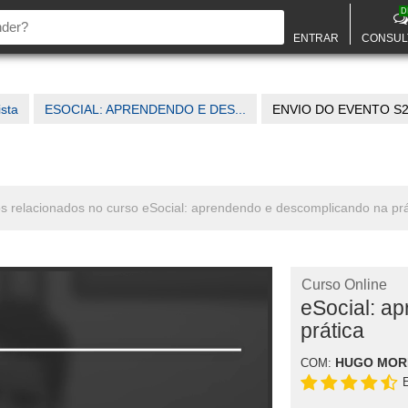
D
ENTRAR
CONSUL
ista
ESOCIAL: APRENDENDO E DES...
ENVIO DO EVENTO S
os relacionados no curso eSocial: aprendendo e descomplicando na prá
Curso Online
eSocial: a
prática
HUGO MORE
COM: