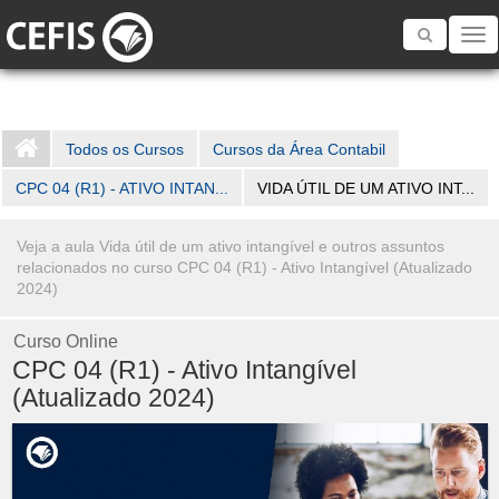
Toggle
navigatio
Todos os Cursos
Cursos da Área Contabil
CPC 04 (R1) - ATIVO INTAN...
VIDA ÚTIL DE UM ATIVO INT...
Veja a aula Vida útil de um ativo intangível e outros assuntos
relacionados no curso CPC 04 (R1) - Ativo Intangível (Atualizado
2024)
Curso Online
CPC 04 (R1) - Ativo Intangível
(Atualizado 2024)