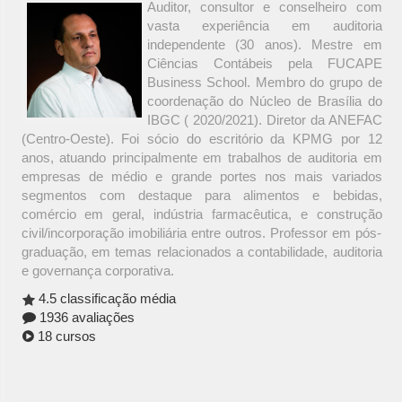
Auditor, consultor e conselheiro com
vasta experiência em auditoria
independente (30 anos). Mestre em
Ciências Contábeis pela FUCAPE
Business School. Membro do grupo de
coordenação do Núcleo de Brasília do
IBGC ( 2020/2021). Diretor da ANEFAC
(Centro-Oeste). Foi sócio do escritório da KPMG por 12
anos, atuando principalmente em trabalhos de auditoria em
empresas de médio e grande portes nos mais variados
segmentos com destaque para alimentos e bebidas,
comércio em geral, indústria farmacêutica, e construção
civil/incorporação imobiliária entre outros. Professor em pós-
graduação, em temas relacionados a contabilidade, auditoria
e governança corporativa.
4.5 classificação média
1936 avaliações
18 cursos