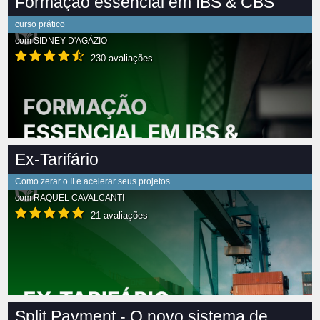
Formação essencial em IBS & CBS
curso prático
com
SIDNEY D'AGÁZIO
230 avaliações
Ex-Tarifário
Como zerar o II e acelerar seus projetos
com
RAQUEL CAVALCANTI
21 avaliações
Split Payment - O novo sistema de