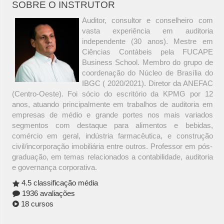
SOBRE O INSTRUTOR
Auditor, consultor e conselheiro com
vasta experiência em auditoria
independente (30 anos). Mestre em
Ciências Contábeis pela FUCAPE
Business School. Membro do grupo de
coordenação do Núcleo de Brasília do
IBGC ( 2020/2021). Diretor da ANEFAC
(Centro-Oeste). Foi sócio do escritório da KPMG por 12
anos, atuando principalmente em trabalhos de auditoria em
empresas de médio e grande portes nos mais variados
segmentos com destaque para alimentos e bebidas,
comércio em geral, indústria farmacêutica, e construção
civil/incorporação imobiliária entre outros. Professor em pós-
graduação, em temas relacionados a contabilidade, auditoria
e governança corporativa.
4.5 classificação média
1936 avaliações
18 cursos