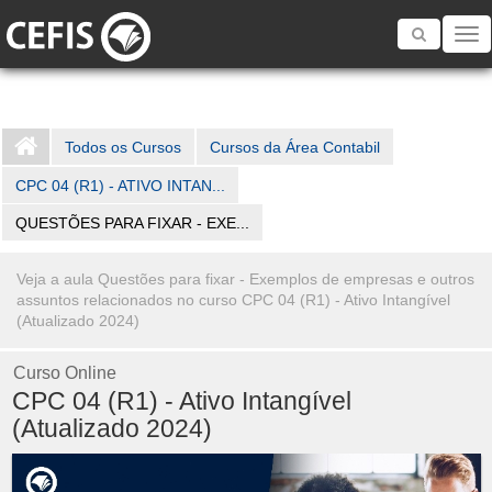
Toggle
navigatio
Todos os Cursos
Cursos da Área Contabil
CPC 04 (R1) - ATIVO INTAN...
QUESTÕES PARA FIXAR - EXE...
Veja a aula Questões para fixar - Exemplos de empresas e outros
assuntos relacionados no curso CPC 04 (R1) - Ativo Intangível
(Atualizado 2024)
Curso Online
CPC 04 (R1) - Ativo Intangível
(Atualizado 2024)