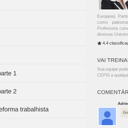
Europeia). Parti
como palestra
Professora con
diversas Univer
4.4 classific
VAI TREIN
Sua equipe pode
arte 1
CEFIS a qualque
arte 2
COMENTÁR
Adrie
eforma trabalhista
Gos