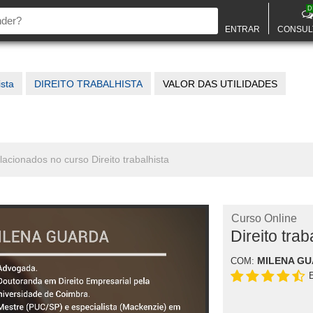
D
ENTRAR
CONSUL
ista
DIREITO TRABALHISTA
VALOR DAS UTILIDADES
lacionados no curso Direito trabalhista
Curso Online
Direito trab
MILENA G
COM: