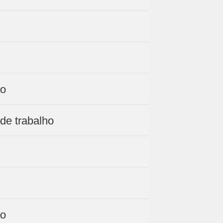
ão
de trabalho
ão