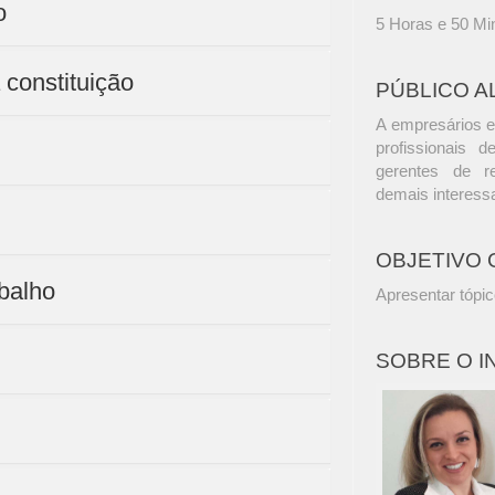
o
5 Horas e 50 Mi
 constituição
PÚBLICO A
A empresários e
profissionais d
gerentes de r
demais interess
OBJETIVO 
abalho
Apresentar tópico
SOBRE O 