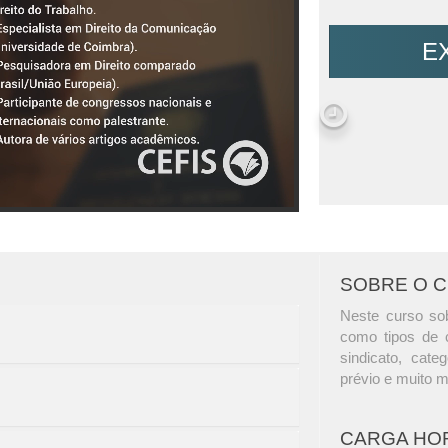
E
SOBRE O 
Neste curso sobr
como tipos de co
sindicato, cate
prévio e muito m
CARGA HO