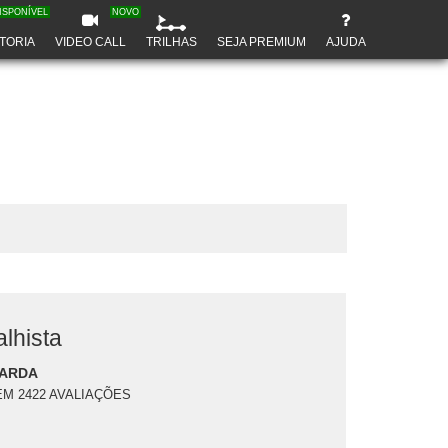
ISPONÍVEL
NOVO
TORIA
VIDEO CALL
TRILHAS
SEJA PREMIUM
AJUDA
alhista
UARDA
EM 2422 AVALIAÇÕES