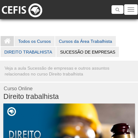
Toggle
navigatio
Todos os Cursos
Cursos da Área Trabalhista
DIREITO TRABALHISTA
SUCESSÃO DE EMPRESAS
Veja a aula Sucessão de empresas e outros assuntos
relacionados no curso Direito trabalhista
Curso Online
Direito trabalhista