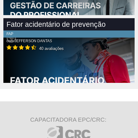
Fator acidentário de prevenção
FAP
com
JEFFERSON DANTAS
40 avaliações
CAPACITADORA EPC/CRC: