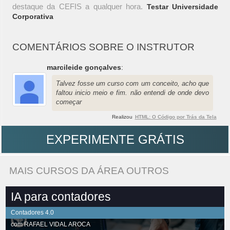
destaque da CEFIS a qualquer hora.
Testar Universidade
Corporativa
COMENTÁRIOS SOBRE O INSTRUTOR
marcileide gonçalves
:
Talvez fosse um curso com um conceito, acho que
faltou inicio meio e fim. não entendi de onde devo
começar
Realizou
HTML: O Código por Trás da Tela
EXPERIMENTE GRÁTIS
MAIS CURSOS DA ÁREA OUTROS
IA para contadores
Contadores 4.0
com
RAFAEL VIDAL AROCA