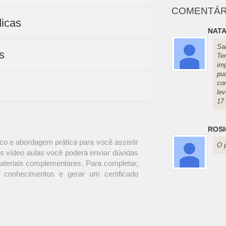
COMENTÁR
dicas
NATA
Sa
s
Te
im
pu
co
le
17
ROSI
o e abordagem prática para você assistir
O 
s vídeo aulas você poderá enviar dúvidas
materiais complementares. Para completar,
 conhecimentos e gerar um certificado