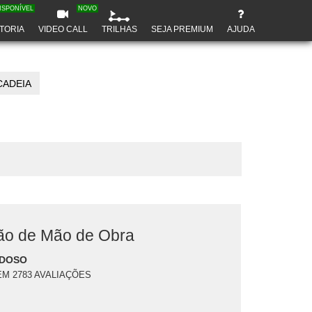
ISPONÍVEL
NOVO
TORIA
VIDEO CALL
TRILHAS
SEJA PREMIUM
AJUDA
CADEIA
ção de Mão de Obra
RDOSO
EM 2783 AVALIAÇÕES