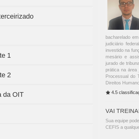
terceirizado
bacharelado em 
judiciário feder
investido na fun
te 1
mesário e assis
jurado de tribun
prática na área 
te 2
Processual do T
Direitos Humano
4.5 classific
a da OIT
VAI TREIN
Sua equipe pode
CEFIS a qualque