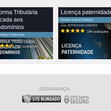
orma Tributária
Licença paternidad
icada aos
Direitos e Boas Práticas
domínios
com
JEFFERSON DANTAS
194 avaliações
ínios Comerciais
DNEY D'AGÁZIO
112 avaliações
R CONTEÚDO COMPLETO
VER CONTEÚDO COMPLETO
SEGURANÇA: