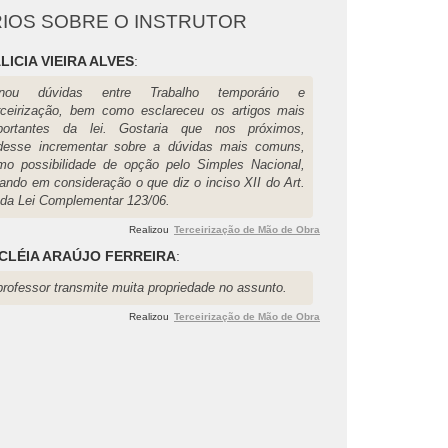
IOS SOBRE O INSTRUTOR
LICIA VIEIRA ALVES
:
nou dúvidas entre Trabalho temporário e
rceirização, bem como esclareceu os artigos mais
portantes da lei. Gostaria que nos próximos,
desse incrementar sobre a dúvidas mais comuns,
mo possibilidade de opção pelo Simples Nacional,
vando em consideração o que diz o inciso XII do Art.
 da Lei Complementar 123/06.
Realizou
Terceirização de Mão de Obra
CLÉIA ARAÚJO FERREIRA
:
professor transmite muita propriedade no assunto.
Realizou
Terceirização de Mão de Obra