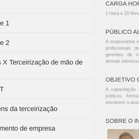
CARGA HO
1 Hora e 20 Min
te 1
PÚBLICO A
te 2
A empresários e
profissionais d
gerentes de r
os X Terceirização de mão de
demais interess
OBJETIVO 
ST
A capacitação a
práticos, form
envolvem o assu
ens da terceirização
SOBRE O 
namento de empresa