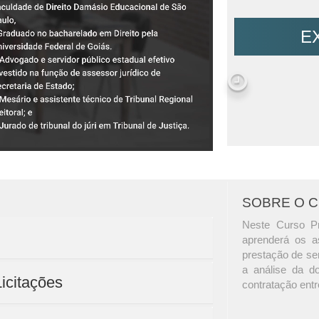
E
SOBRE O 
Neste Curso Pr
aprenderá os as
prestação de ser
a análise da d
Licitações
contratação entr