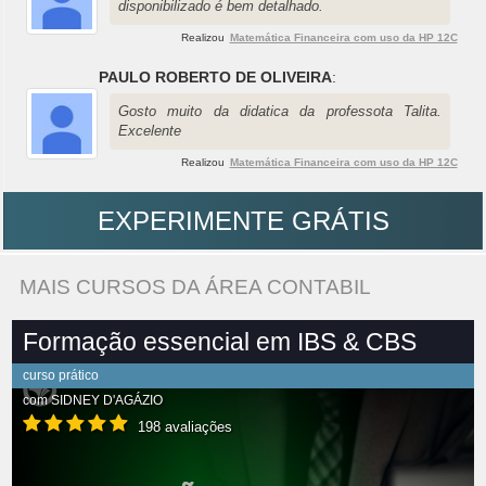
disponibilizado é bem detalhado.
Realizou
Matemática Financeira com uso da HP 12C
PAULO ROBERTO DE OLIVEIRA
:
Gosto muito da didatica da professota Talita.
Excelente
Realizou
Matemática Financeira com uso da HP 12C
EXPERIMENTE GRÁTIS
MAIS CURSOS DA ÁREA CONTABIL
Formação essencial em IBS & CBS
curso prático
com
SIDNEY D'AGÁZIO
198 avaliações