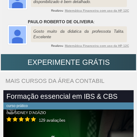
disponibilizado é bem detalhado.
Realizou
Matemática Financeira com uso da HP 12C
PAULO ROBERTO DE OLIVEIRA
:
Gosto muito da didatica da professota Talita.
Excelente
Realizou
Matemática Financeira com uso da HP 12C
EXPERIMENTE GRÁTIS
MAIS CURSOS DA ÁREA CONTABIL
Formação essencial em IBS & CBS
curso prático
com
SIDNEY D'AGÁZIO
129 avaliações