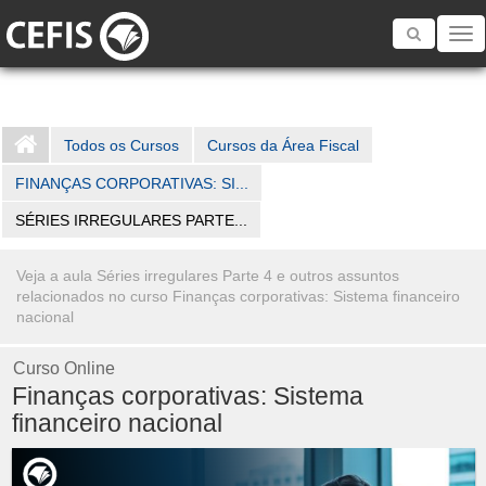
Toggle
navigatio
Todos os Cursos
Cursos da Área Fiscal
FINANÇAS CORPORATIVAS: SI...
SÉRIES IRREGULARES PARTE...
Veja a aula Séries irregulares Parte 4 e outros assuntos
relacionados no curso Finanças corporativas: Sistema financeiro
nacional
Curso Online
Finanças corporativas: Sistema
financeiro nacional