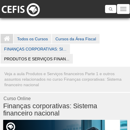
Toggle
navigatio
Todos os Cursos
Cursos da Área Fiscal
FINANÇAS CORPORATIVAS: SI...
PRODUTOS E SERVIÇOS FINAN...
Veja a aula Produtos e Serviços financeiros Parte 1 e outros
assuntos relacionados no curso Finanças corporativas: Sistema
financeiro nacional
Curso Online
Finanças corporativas: Sistema
financeiro nacional