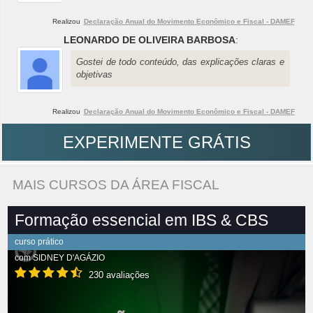
Realizou
Declaração Anual do Movimento Econômico e Fiscal - DAMEF
LEONARDO DE OLIVEIRA BARBOSA
:
Gostei de todo conteúdo, das explicações claras e
objetivas
Realizou
Declaração Anual do Movimento Econômico e Fiscal - DAMEF
EXPERIMENTE GRÁTIS
MAIS CURSOS DA ÁREA FISCAL
Formação essencial em IBS & CBS
curso prático
com
SIDNEY D'AGÁZIO
230 avaliações