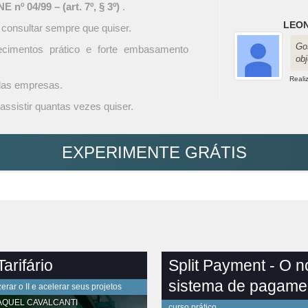
 nº 04/99 – (art. 7º, § 3º)
.
LEON
 consultar sempre que quiser.
Go
ecimentos prático e forte embasamento
obj
Reali
 das empresas.
assistir quantas vezes quiser.
EXPERIMENTE GRÁTIS
arifário
Split Payment - O 
sistema de pagame
rar o II e acelerar seus projetos
AQUEL CAVALCANTI
curso prático