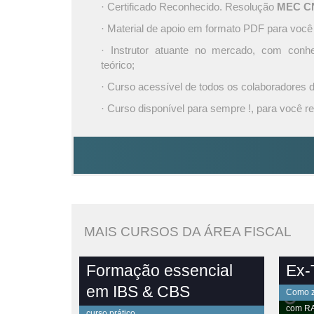
· Certificado Reconhecido. Resolução
MEC CNE
· Material de apoio em formato PDF para você
· Instrutor atuante no mercado, com conh
teórico;
· Curso acessível de todos os colaboradores
· Curso disponível para sempre !, para você re
MAIS CURSOS DA ÁREA FISCAL
Formação essencial
Ex-T
em IBS & CBS
Como ze
com
R
curso prático