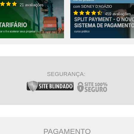
21 avaliações
com
SIDNEY D'AGÁZIO
459 avaliações
R CONTEÚDO COMPLETO
VER CONTEÚDO COMPLETO
SEGURANÇA:
PAGAMENTO