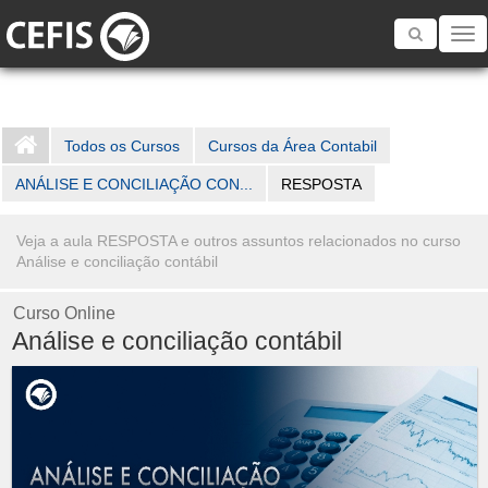
Toggle
navigatio
Todos os Cursos
Cursos da Área Contabil
ANÁLISE E CONCILIAÇÃO CON...
RESPOSTA
Veja a aula RESPOSTA e outros assuntos relacionados no curso
Análise e conciliação contábil
Curso Online
Análise e conciliação contábil