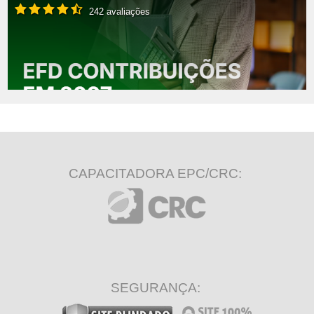
242 avaliações
CAPACITADORA EPC/CRC:
SEGURANÇA: