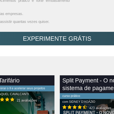
ecimentos prático e forte embasamento
 das empresas.
assistir quantas vezes quiser.
EXPERIMENTE GRÁTIS
arifário
Split Payment - O 
sistema de pagame
rar o II e acelerar seus projetos
AQUEL CAVALCANTI
curso prático
21 avaliações
com
SIDNEY D'AGÁZIO
423 avaliações