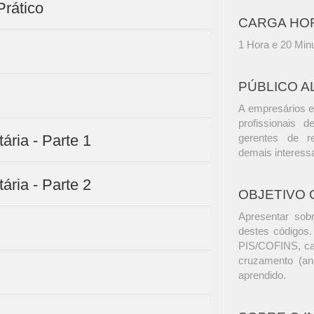
Prático
CARGA HO
1 Hora e 20 Min
PÚBLICO A
A empresários e
profissionais d
ária - Parte 1
gerentes de r
demais interess
ária - Parte 2
OBJETIVO 
Apresentar sob
destes códigos.
PIS/COFINS, cara
cruzamento (aná
aprendido.