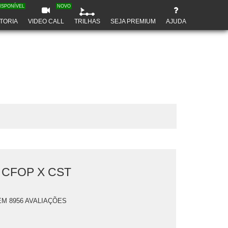
ISPONÍVEL
NOVO
TORIA
VIDEO CALL
TRILHAS
SEJA PREMIUM
AJUDA
o CFOP X CST
EM 8956 AVALIAÇÕES