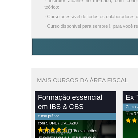
· Instrutor atuante no mercado, com conh
teórico;
· Curso acessível de todos os colaboradores
· Curso disponível para sempre !, para você re
MAIS CURSOS DA ÁREA FISCAL
Formação essencial
Ex-T
em IBS & CBS
Como ze
com
R
curso prático
com
SIDNEY D'AGÁZIO
195 avaliações