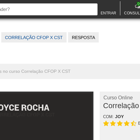
D
ENTRAR
CONSUL
CORRELAÇÃO CFOP X CST
RESPOSTA
dos no curso Correlação CFOP X CST
Curso Online
Correlaçã
JOY
COM: