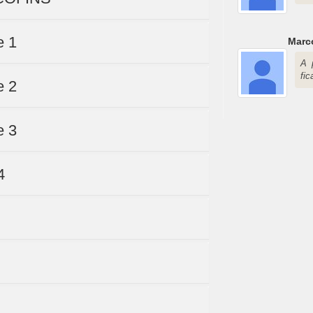
e 1
Marc
A 
fi
e 2
e 3
4