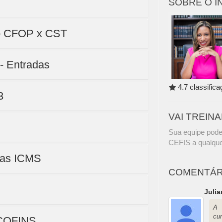
SOBRE O 
ão CFOP x CST
- Entradas
4.7 classific
3
VAI TREIN
Sua equipe pode
CEFIS a qualque
rias ICMS
COMENTÁR
Julia
A 
cur
 COFINS