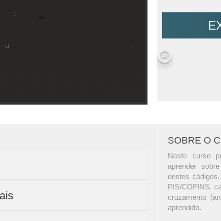
E
SOBRE O 
Neste curso p
aprender sobre
destes códigos.
PIS/COFINS, cara
ais
cruzamento (aná
aprendido.