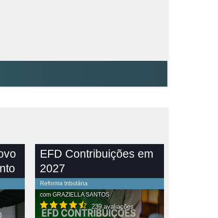
novo
EFD Contribuições em
nto
2027
Reforma tributária
com
GRAZIELLA SANTOS
239 avaliações