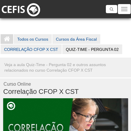
Toggle
navigatio
Todos os Cursos
Cursos da Área Fiscal
CORRELAÇÃO CFOP X CST
QUIZ-TIME - PERGUNTA 02
Veja a aula Quiz-Time - Pergunta 02 e outros assuntos
relacionados no curso Correlação CFOP X CST
Curso Online
Correlação CFOP X CST