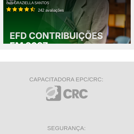
com
GRAZIELLA SANTOS
242 avaliações
CAPACITADORA EPC/CRC:
SEGURANÇA: