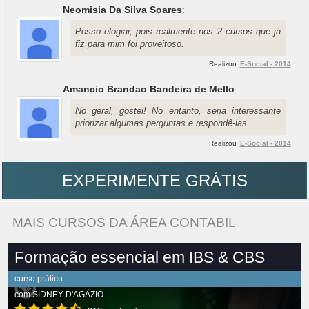
Neomisia Da Silva Soares
:
Posso elogiar, pois realmente nos 2 cursos que já
fiz para mim foi proveitoso.
Realizou
E-Social - 2014
Amancio Brandao Bandeira de Mello
:
No geral, gostei! No entanto, seria interessante
priorizar algumas perguntas e respondê-las.
Realizou
E-Social - 2014
EXPERIMENTE GRÁTIS
MAIS CURSOS DA ÁREA CONTABIL
Formação essencial em IBS & CBS
curso prático
com
SIDNEY D'AGÁZIO