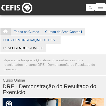
Toggle
navigatio
Todos os Cursos
Cursos da Área Contabil
DRE - DEMONSTRAÇÃO DO RES...
RESPOSTA QUIZ-TIME 06
Veja a aula Resposta Quiz-time 06 e outros assuntos
relacionados no curso DRE - Demonstração do Resultado do
Exercício
Curso Online
DRE - Demonstração do Resultado do
Exercício