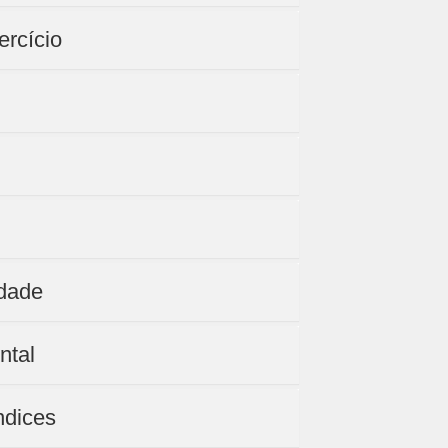
ercício
idade
ntal
ndices