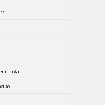
 2
em bruta
bruto