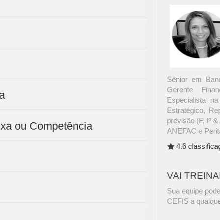
Sênior em Ban
Gerente Finan
a
Especialista n
Estratégico, Re
previsão (F, P 
ixa ou Competência
ANEFAC e Perita
4.6 classific
VAI TREIN
Sua equipe pode
CEFIS a qualque