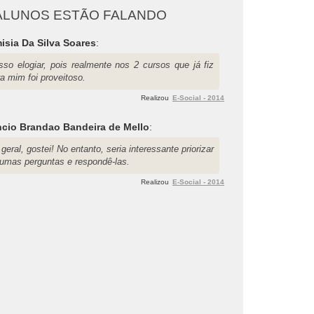
ALUNOS ESTÃO FALANDO
isia Da Silva Soares
:
sso elogiar, pois realmente nos 2 cursos que já fiz
a mim foi proveitoso.
Realizou
E-Social - 2014
cio Brandao Bandeira de Mello
:
geral, gostei! No entanto, seria interessante priorizar
gumas perguntas e respondê-las.
Realizou
E-Social - 2014