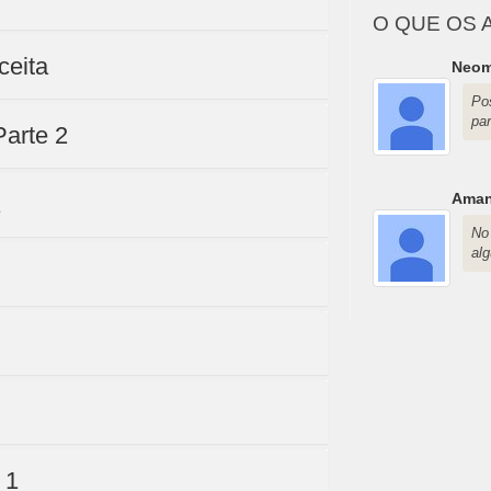
O QUE OS 
ceita
Neom
Po
par
Parte 2
Aman
No 
al
 1