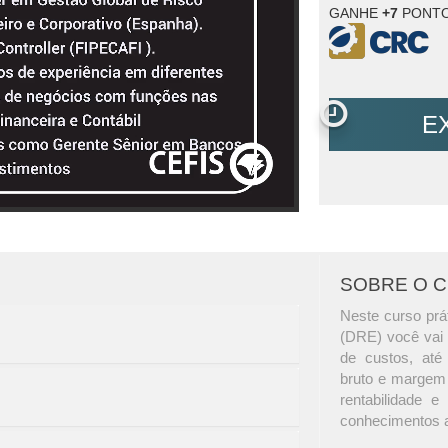
GANHE
+7
PONTO
E
SOBRE O 
Neste curso prá
(DRE) você vai a
de custos, até 
bruto e margem d
rentabilidade 
conhecimentos a