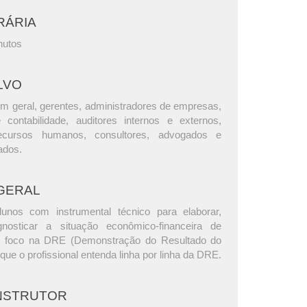
RÁRIA
nutos
LVO
m geral, gerentes, administradores de empresas,
e contabilidade, auditores internos e externos,
ecursos humanos, consultores, advogados e
ados.
GERAL
lunos com instrumental técnico para elaborar,
gnosticar a situação econômico-financeira de
 foco na DRE (Demonstração do Resultado do
 que o profissional entenda linha por linha da DRE.
INSTRUTOR