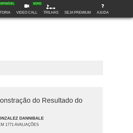
ISPONÍVEL
NOVO
TORIA
VIDEO CALL
TRILHAS
SEJA PREMIUM
AJUDA
nstração do Resultado do
ONZALEZ DANNIBALE
EM 1771 AVALIAÇÕES