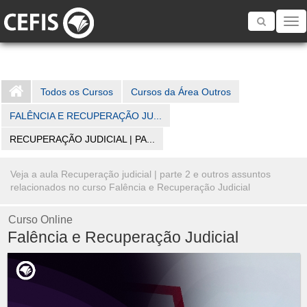
Toggle
navigatio
Todos os Cursos
Cursos da Área Outros
FALÊNCIA E RECUPERAÇÃO JU...
RECUPERAÇÃO JUDICIAL | PA...
Veja a aula Recuperação judicial | parte 2 e outros assuntos
relacionados no curso Falência e Recuperação Judicial
Curso Online
Falência e Recuperação Judicial