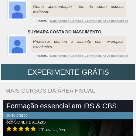
Ótima apresentação. Tem do curso poderia
melhorar.
Realizou
Dominando a Gestão e Controle do Ativo Imobilizado
SUYMARA COSTA DO NASCIMENTO
:
Professor domina o assunto com exemplos
excelentes.
Realizou
Dominando a Gestão e Controle do Ativo Imobilizado
EXPERIMENTE GRÁTIS
MAIS CURSOS DA ÁREA FISCAL
Formação essencial em IBS & CBS
curso prático
com
SIDNEY D'AGÁZIO
201 avaliações