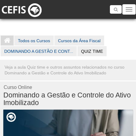
Toggle
navigatio
Todos os Cursos
Cursos da Área Fiscal
DOMINANDO A GESTÃO E CONT...
QUIZ TIME
Veja a aula Quiz time e outros assuntos relacionados no curso
Dominando a Gestão e Controle do Ativo Imobilizado
Curso Online
Dominando a Gestão e Controle do Ativo
Imobilizado