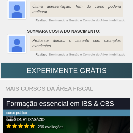
Ótima apresentação. Tem do curso poderia
melhorar.
Realizou
Dominando a Gestão e Controle do Ativo Imobilizado
SUYMARA COSTA DO NASCIMENTO
:
Professor domina o assunto com exemplos
excelentes.
Realizou
Dominando a Gestão e Controle do Ativo Imobilizado
EXPERIMENTE GRÁTIS
MAIS CURSOS DA ÁREA FISCAL
Formação essencial em IBS & CBS
curso prático
com
SIDNEY D'AGÁZIO
236 avaliações