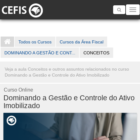
Toggle
navigatio
Todos os Cursos
Cursos da Área Fiscal
DOMINANDO A GESTÃO E CONT...
CONCEITOS
Veja a aula Conceitos e outros assuntos relacionados no curso
Dominando a Gestão e Controle do Ativo Imobilizado
Curso Online
Dominando a Gestão e Controle do Ativo
Imobilizado