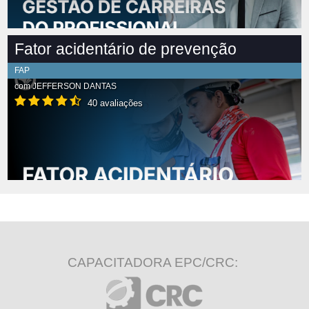
Fator acidentário de prevenção
FAP
com
JEFFERSON DANTAS
40 avaliações
CAPACITADORA EPC/CRC: