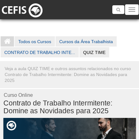
Toggle
navigatio
Todos os Cursos
Cursos da Área Trabalhista
CONTRATO DE TRABALHO INTE...
QUIZ TIME
Veja a aula QUIZ TIME e outros assuntos relacionados no curso
Contrato de Trabalho Intermitente: Domine as Novidades para
2025
Curso Online
Contrato de Trabalho Intermitente:
Domine as Novidades para 2025