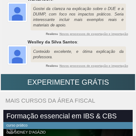
Gostei da clareza na explicação sobre o DUE e a
DUIMP, com foco nos impactos práticos. Seria
interessante incluir mais exemplos reais e
materiais de apoio.
Realizou
Novos processos de exportação e importação
Weslley da Silva Santos
:
Conteúdo excelente, e ótima explicação da
professora.
Realizou
Novos processos de exportação e importação
EXPERIMENTE GRÁTIS
MAIS CURSOS DA ÁREA FISCAL
Formação essencial em IBS & CBS
curso prático
com
SIDNEY D'AGÁZIO