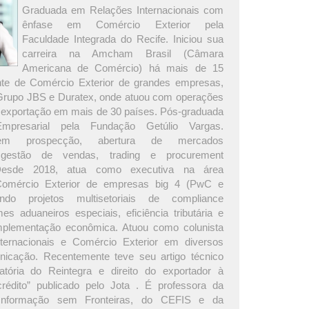
Graduada em Relações Internacionais com
ênfase em Comércio Exterior pela
Faculdade Integrada do Recife. Iniciou sua
carreira na Amcham Brasil (Câmara
Americana de Comércio) há mais de 15
nte de Comércio Exterior de grandes empresas,
 Grupo JBS e Duratex, onde atuou com operações
 exportação em mais de 30 países. Pós-graduada
presarial pela Fundação Getúlio Vargas.
 em prospecção, abertura de mercados
s, gestão de vendas, trading e procurement
. Desde 2018, atua como executiva na área
Comércio Exterior de empresas big 4 (PwC e
rando projetos multisetoriais de compliance
es aduaneiros especiais, eficiência tributária e
plementação econômica. Atuou como colunista
ternacionais e Comércio Exterior em diversos
icação. Recentemente teve seu artigo técnico
atória do Reintegra e direito do exportador à
rédito” publicado pelo Jota . É professora da
Informação sem Fronteiras, do CEFIS e da