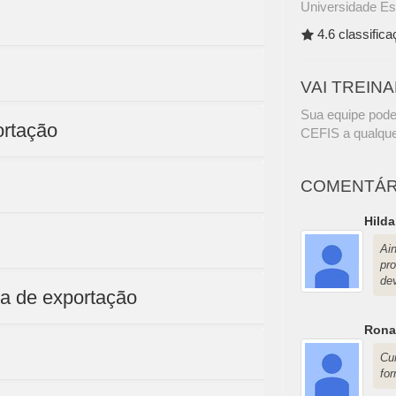
Universidade Es
4.6 classific
VAI TREIN
Sua equipe pode
ortação
CEFIS a qualque
COMENTÁR
Hild
Ai
pr
de
ca de exportação
Rona
Cu
fo