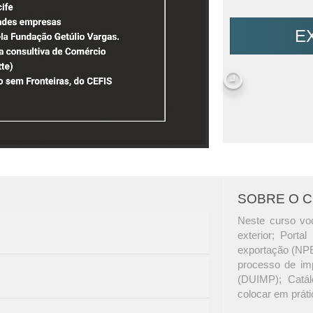
E
SOBRE O 
Neste curso voc
exterior; Porta
exportação (NPE
processo de imp
(DUIMP); Catál
colocar em prát