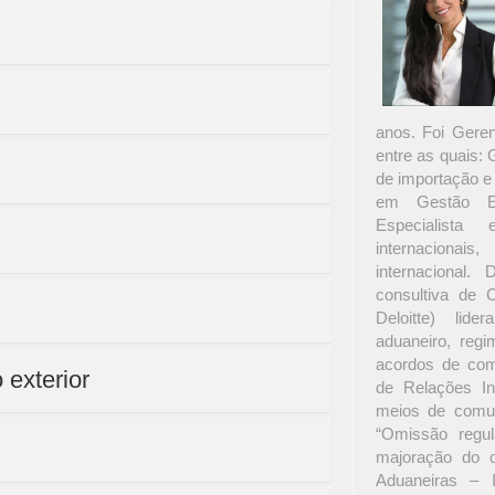
anos. Foi Gere
entre as quais:
de importação e
em Gestão Em
Especialista
internacionai
internacional
consultiva de 
Deloitte) lide
aduaneiro, regim
acordos de com
 exterior
de Relações In
meios de comun
“Omissão regul
majoração do c
Aduaneiras – 