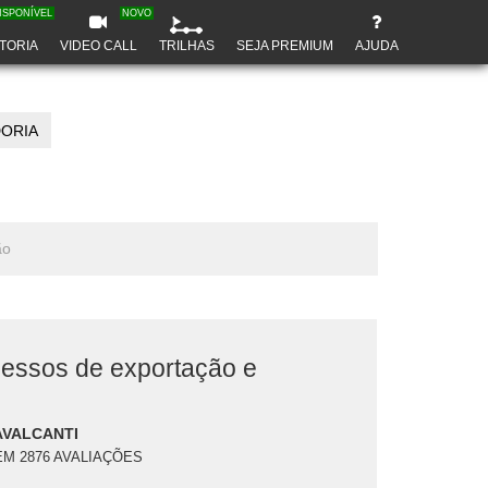
ISPONÍVEL
NOVO
TORIA
VIDEO CALL
TRILHAS
SEJA PREMIUM
AJUDA
ORIA
ão
essos de exportação e
AVALCANTI
EM 2876 AVALIAÇÕES