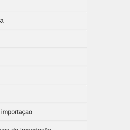
ia
e importação