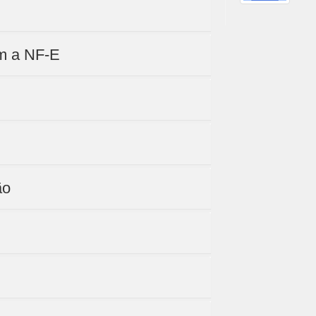
om a NF-E
ão