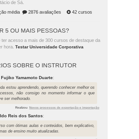
tácio de Sá.
ação média
2876 avaliações
42 cursos
AR 5 OU MAIS PESSOAS?
 ter acesso a mais de 300 cursos de destaque da
r hora.
Testar Universidade Corporativa
IOS SOBRE O INSTRUTOR
a Fujiko Yamamoto Duarte
:
nda estou aprendendo, querendo conhecer melhor os
ocessos, não consigo no momento informar o que
ve ser melhorado.
Realizou
Novos processos de exportação e importação
ldo Reis dos Santos
:
rso com ótimas aulas e conteúdos, bem explicativo,
rmas de ensino muito atualizadas.