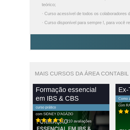
teórico;
· Curso acessível de todos os colaboradores
· Curso disponível para sempre !, para você re
MAIS CURSOS DA ÁREA CONTABIL
Formação essencial
Ex-T
em IBS & CBS
Como ze
com
R
curso prático
com
SIDNEY D'AGÁZIO
210 avaliações