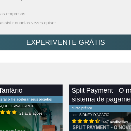
 das empresas.
assistir quantas vezes quiser.
EXPERIMENTE GRÁTIS
arifário
Split Payment - O 
sistema de pagame
rar o II e acelerar seus projetos
AQUEL CAVALCANTI
curso prático
21 avaliações
com
SIDNEY D'AGÁZIO
447 avaliações