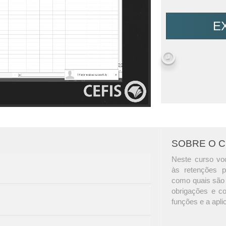
E
SOBRE O 
Neste curso voc
às retenções p
como quais são 
obrigações e c
funções e a apli