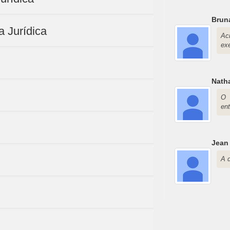
Brun
a Jurídica
Ac
ex
Natha
O 
en
Jean
A d