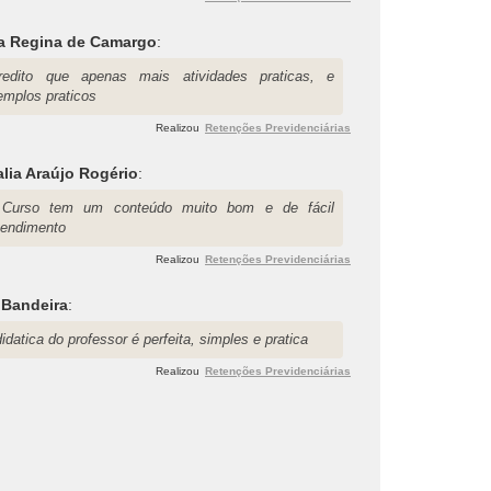
a Regina de Camargo
:
redito que apenas mais atividades praticas, e
emplos praticos
Realizou
Retenções Previdenciárias
lia Araújo Rogério
:
Curso tem um conteúdo muito bom e de fácil
tendimento
Realizou
Retenções Previdenciárias
 Bandeira
:
idatica do professor é perfeita, simples e pratica
Realizou
Retenções Previdenciárias