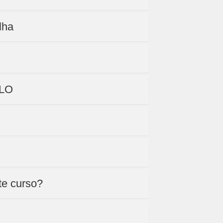
lha
PLO
te curso?