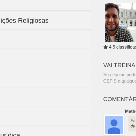
I
uições Religiosas
4.5 classific
VAI TREIN
Sua equipe pode
CEFIS a qualque
COMENTÁR
Math
Pr
de
urídica