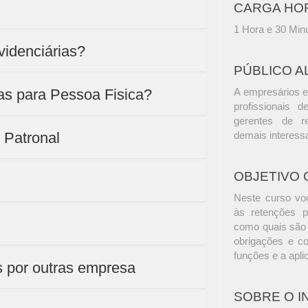
CARGA HO
1 Hora e 30 Min
videnciárias?
PÚBLICO A
as para Pessoa Fisica?
A empresários e
profissionais d
gerentes de r
X Patronal
demais interess
OBJETIVO 
Neste curso voc
às retenções p
como quais são 
obrigações e c
funções e a apli
s por outras empresa
SOBRE O 