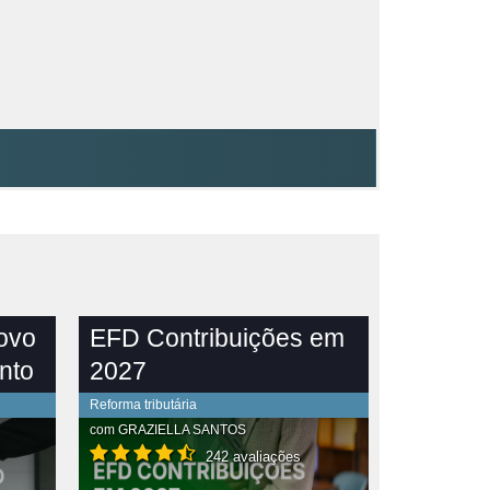
novo
EFD Contribuições em
nto
2027
Reforma tributária
com
GRAZIELLA SANTOS
242 avaliações