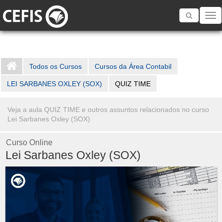
Toggle
navigatio
Todos os Cursos
Cursos da Área Contabil
LEI SARBANES OXLEY (SOX)
QUIZ TIME
Veja a aula QUIZ TIME e outros assuntos relacionados no curso
Lei Sarbanes Oxley (SOX)
Curso Online
Lei Sarbanes Oxley (SOX)