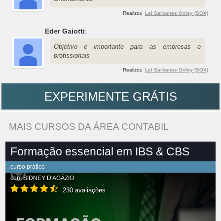
Realizou
Lei Sarbanes Oxley (SOX)
Eder Gaiotti
:
Objetivo e importante para as empresas e
profissionais
Realizou
Lei Sarbanes Oxley (SOX)
EXPERIMENTE GRÁTIS
MAIS CURSOS DA ÁREA CONTABIL
Formação essencial em IBS & CBS
curso prático
com
SIDNEY D'AGÁZIO
230 avaliações