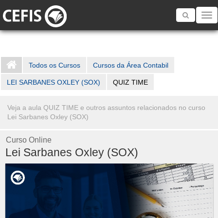
Toggle
navigatio
Todos os Cursos
Cursos da Área Contabil
LEI SARBANES OXLEY (SOX)
QUIZ TIME
Veja a aula QUIZ TIME e outros assuntos relacionados no curso
Lei Sarbanes Oxley (SOX)
Curso Online
Lei Sarbanes Oxley (SOX)