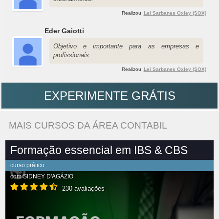
Realizou
Lei Sarbanes Oxley (SOX)
Eder Gaiotti
:
Objetivo e importante para as empresas e
profissionais
Realizou
Lei Sarbanes Oxley (SOX)
EXPERIMENTE GRÁTIS
MAIS CURSOS DA ÁREA CONTABIL
Formação essencial em IBS & CBS
curso prático
com
SIDNEY D'AGÁZIO
230 avaliações