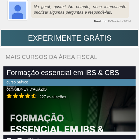
No geral, gostei! No entanto, seria interessante
priorizar algumas perguntas e respondê-las.
Realizou
E-Social - 2014
EXPERIMENTE GRÁTIS
MAIS CURSOS DA ÁREA FISCAL
Formação essencial em IBS & CBS
curso prático
com
SIDNEY D'AGÁZIO
227 avaliações