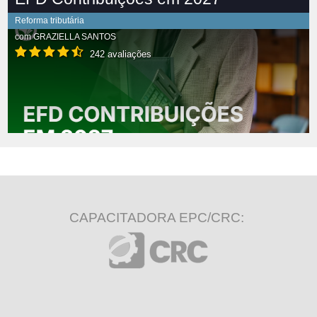
Reforma tributária
com
GRAZIELLA SANTOS
242 avaliações
CAPACITADORA EPC/CRC: