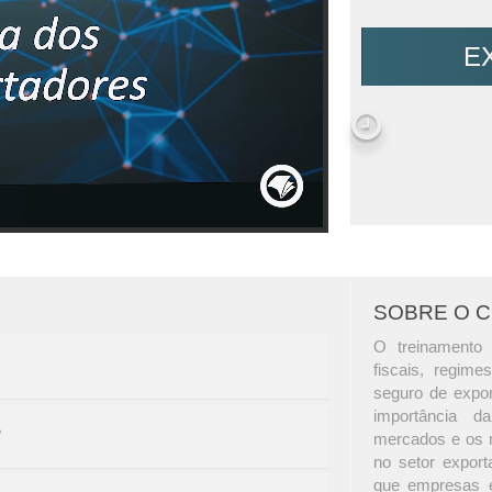
E
SOBRE O 
O treinamento a
fiscais, regim
seguro de expor
importância da
?
mercados e os r
no setor export
que empresas e