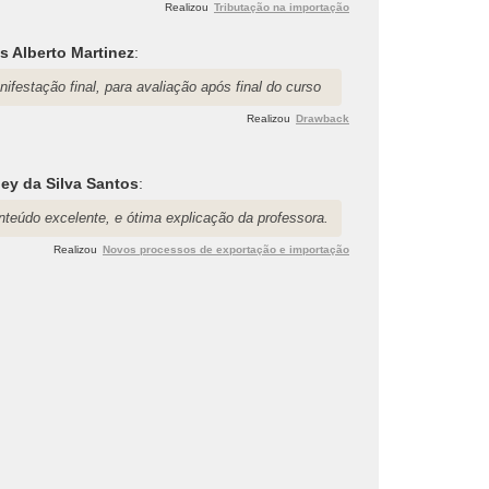
Realizou
Tributação na importação
s Alberto Martinez
:
ifestação final, para avaliação após final do curso
Realizou
Drawback
ey da Silva Santos
:
nteúdo excelente, e ótima explicação da professora.
Realizou
Novos processos de exportação e importação