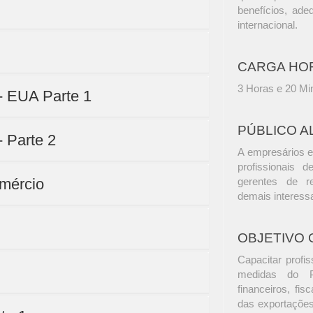
benefícios, ade
internacional.
CARGA HO
3 Horas e 20 Mi
 - EUA Parte 1
PÚBLICO A
- Parte 2
A empresários e
profissionais d
omércio
gerentes de r
demais interess
OBJETIVO 
Capacitar profi
medidas do Pl
financeiros, fis
das exportações