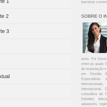
te 1
barreiras comerc
te 2
SOBRE O 
te 3
anos. Foi Gere
entre as quais:
de importação e
em Gestão Em
Atual
Especialista
internacionai
internacional
consultiva de 
Deloitte) lide
aduaneiro, regim