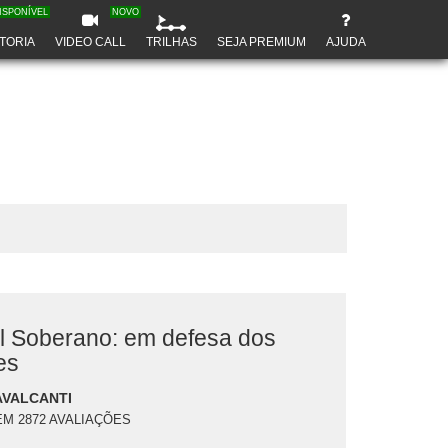
ISPONÍVEL
NOVO
TORIA
VIDEO CALL
TRILHAS
SEJA PREMIUM
AJUDA
il Soberano: em defesa dos
es
AVALCANTI
EM 2872 AVALIAÇÕES