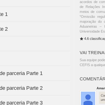
acordos de com
de Relações In
meios de comun
te 1
“Omissão regul
majoração do c
Aduaneiras – 
te 2
Universidade Es
4.6 classific
VAI TREIN
Sua equipe pode
CEFIS a qualque
de parceria Parte 1
COMENTÁR
de parceria Parte 2
Aman
Co
um
de parceria Parte 3