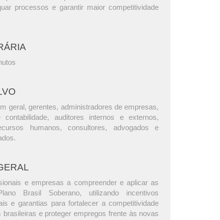
quar processos e garantir maior competitividade
RÁRIA
nutos
LVO
m geral, gerentes, administradores de empresas,
e contabilidade, auditores internos e externos,
ecursos humanos, consultores, advogados e
ados.
GERAL
ssionais e empresas a compreender e aplicar as
ano Brasil Soberano, utilizando incentivos
cais e garantias para fortalecer a competitividade
 brasileiras e proteger empregos frente às novas