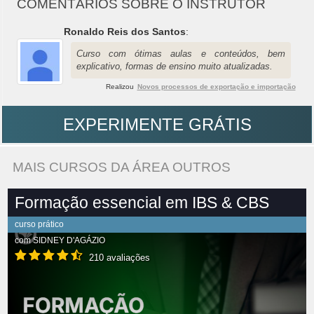
COMENTÁRIOS SOBRE O INSTRUTOR
Ronaldo Reis dos Santos
:
Curso com ótimas aulas e conteúdos, bem
explicativo, formas de ensino muito atualizadas.
Realizou
Novos processos de exportação e importação
EXPERIMENTE GRÁTIS
MAIS CURSOS DA ÁREA OUTROS
Formação essencial em IBS & CBS
curso prático
com
SIDNEY D'AGÁZIO
210 avaliações