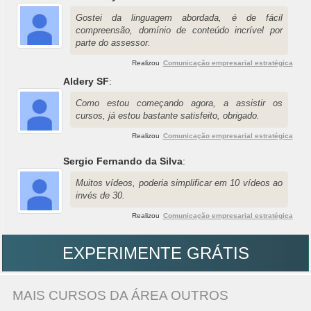
Gostei da linguagem abordada, é de fácil
compreensão, domínio de conteúdo incrível por
parte do assessor.
Realizou
Comunicação empresarial estratégica
Aldery SF
:
Como estou começando agora, a assistir os
cursos, já estou bastante satisfeito, obrigado.
Realizou
Comunicação empresarial estratégica
Sergio Fernando da Silva
:
Muitos vídeos, poderia simplificar em 10 vídeos ao
invés de 30.
Realizou
Comunicação empresarial estratégica
EXPERIMENTE GRÁTIS
MAIS CURSOS DA ÁREA OUTROS