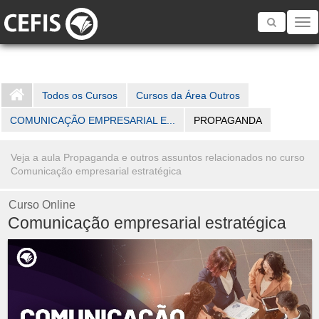
Toggle
navigatio
Todos os Cursos
Cursos da Área Outros
COMUNICAÇÃO EMPRESARIAL E...
PROPAGANDA
Veja a aula Propaganda e outros assuntos relacionados no curso
Comunicação empresarial estratégica
Curso Online
Comunicação empresarial estratégica