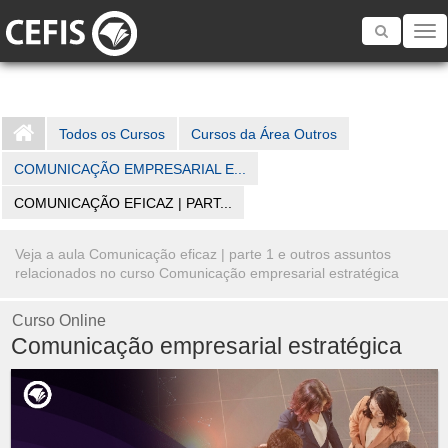
Toggle
navigatio
Todos os Cursos
Cursos da Área Outros
COMUNICAÇÃO EMPRESARIAL E...
COMUNICAÇÃO EFICAZ | PART...
Veja a aula Comunicação eficaz | parte 1 e outros assuntos
relacionados no curso Comunicação empresarial estratégica
Curso Online
Comunicação empresarial estratégica