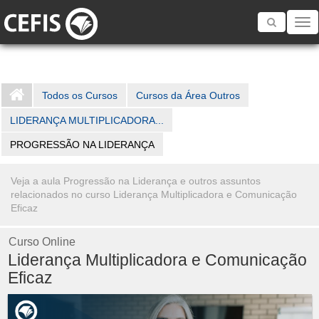
Toggle
navigatio
Todos os Cursos
Cursos da Área Outros
LIDERANÇA MULTIPLICADORA...
PROGRESSÃO NA LIDERANÇA
Veja a aula Progressão na Liderança e outros assuntos
relacionados no curso Liderança Multiplicadora e Comunicação
Eficaz
Curso Online
Liderança Multiplicadora e Comunicação
Eficaz