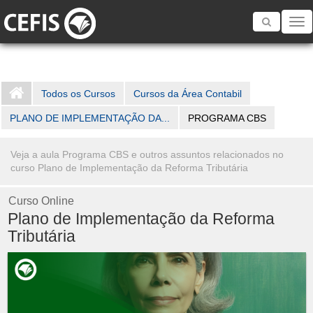
Toggle
navigatio
Todos os Cursos
Cursos da Área Contabil
PLANO DE IMPLEMENTAÇÃO DA...
PROGRAMA CBS
Veja a aula Programa CBS e outros assuntos relacionados no
curso Plano de Implementação da Reforma Tributária
Curso Online
Plano de Implementação da Reforma
Tributária