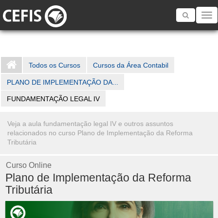
Toggle
navigatio
Todos os Cursos
Cursos da Área Contabil
PLANO DE IMPLEMENTAÇÃO DA...
FUNDAMENTAÇÃO LEGAL IV
Veja a aula fundamentação legal IV e outros assuntos
relacionados no curso Plano de Implementação da Reforma
Tributária
Curso Online
Plano de Implementação da Reforma
Tributária