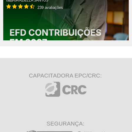
com
GRAZIELLA SANTOS
239 avaliações
CAPACITADORA EPC/CRC:
SEGURANÇA: