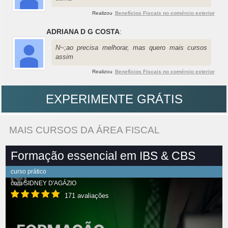
Realizou
Benefícios Fiscais no comércio exterior
ADRIANA D G COSTA
:
N~;ao precisa melhorar, mas quero mais cursos
assim
Realizou
Benefícios Fiscais no comércio exterior
EXPERIMENTE GRÁTIS
MAIS CURSOS DA ÁREA FISCAL
Formação essencial em IBS & CBS
curso prático
com
SIDNEY D'AGÁZIO
171 avaliações