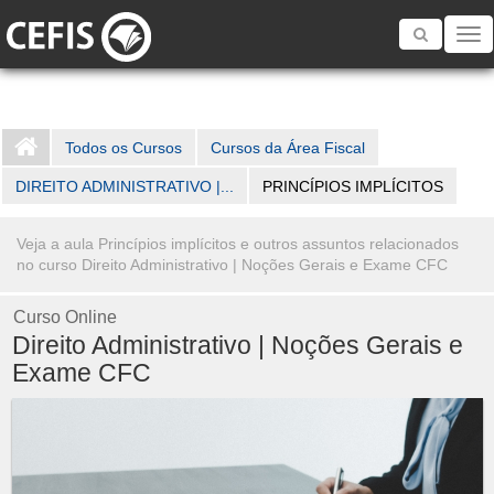
Toggle
navigatio
Todos os Cursos
Cursos da Área Fiscal
DIREITO ADMINISTRATIVO |...
PRINCÍPIOS IMPLÍCITOS
Veja a aula Princípios implícitos e outros assuntos relacionados
no curso Direito Administrativo | Noções Gerais e Exame CFC
Curso Online
Direito Administrativo | Noções Gerais e
Exame CFC