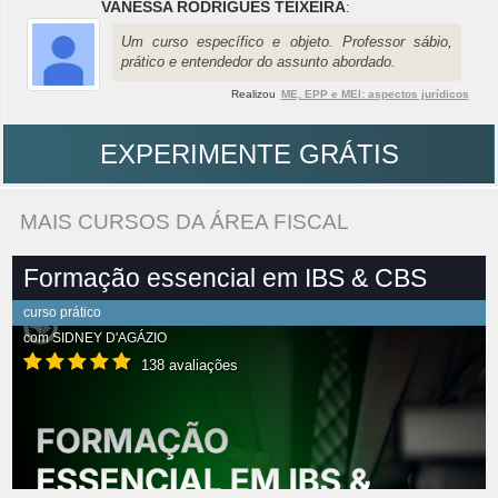
VANESSA RODRIGUES TEIXEIRA
:
Um curso específico e objeto. Professor sábio,
prático e entendedor do assunto abordado.
Realizou
ME, EPP e MEI: aspectos jurídicos
EXPERIMENTE GRÁTIS
MAIS CURSOS DA ÁREA FISCAL
Formação essencial em IBS & CBS
curso prático
com
SIDNEY D'AGÁZIO
138 avaliações