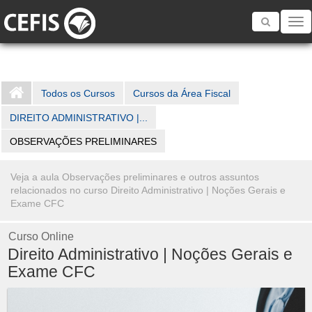
Toggle
navigatio
Todos os Cursos
Cursos da Área Fiscal
DIREITO ADMINISTRATIVO |...
OBSERVAÇÕES PRELIMINARES
Veja a aula Observações preliminares e outros assuntos
relacionados no curso Direito Administrativo | Noções Gerais e
Exame CFC
Curso Online
Direito Administrativo | Noções Gerais e
Exame CFC