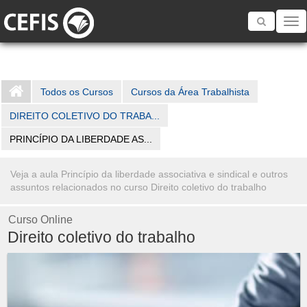
Toggle
navigatio
Todos os Cursos
Cursos da Área Trabalhista
DIREITO COLETIVO DO TRABA...
PRINCÍPIO DA LIBERDADE AS...
Veja a aula Princípio da liberdade associativa e sindical e outros
assuntos relacionados no curso Direito coletivo do trabalho
Curso Online
Direito coletivo do trabalho