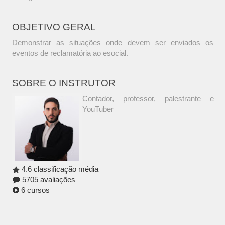
OBJETIVO GERAL
Demonstrar as situações onde devem ser enviados os
eventos de reclamatória ao esocial.
SOBRE O INSTRUTOR
Contador, professor, palestrante e
YouTuber
4.6 classificação média
5705 avaliações
6 cursos