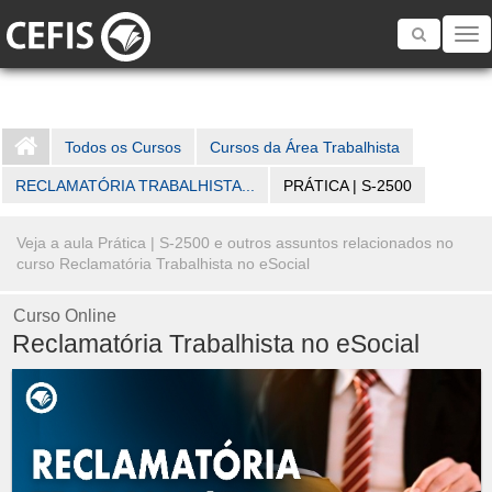
Toggle
navigatio
Todos os Cursos
Cursos da Área Trabalhista
RECLAMATÓRIA TRABALHISTA...
PRÁTICA | S-2500
Veja a aula Prática | S-2500 e outros assuntos relacionados no
curso Reclamatória Trabalhista no eSocial
Curso Online
Reclamatória Trabalhista no eSocial