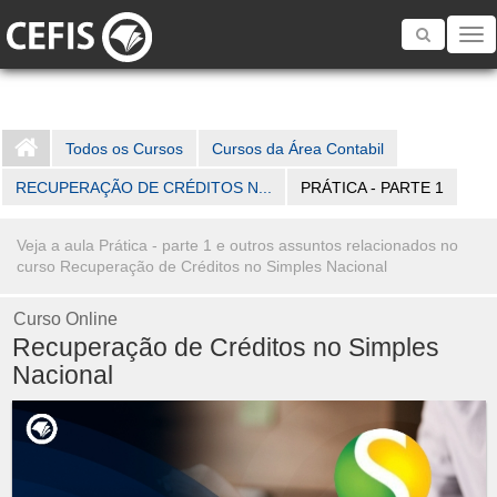
Toggle
navigatio
Todos os Cursos
Cursos da Área Contabil
RECUPERAÇÃO DE CRÉDITOS N...
PRÁTICA - PARTE 1
Veja a aula Prática - parte 1 e outros assuntos relacionados no
curso Recuperação de Créditos no Simples Nacional
Curso Online
Recuperação de Créditos no Simples
Nacional