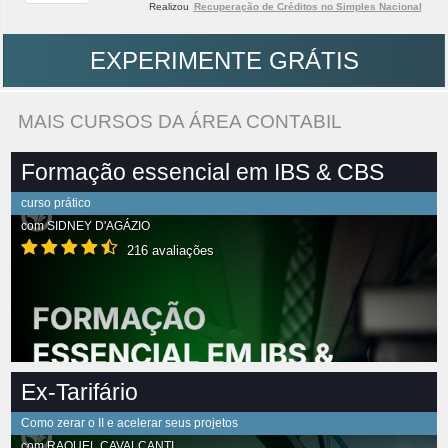
Realizou
Recuperação de Créditos no Simples Nacional
EXPERIMENTE GRÁTIS
MAIS CURSOS DA ÁREA CONTABIL
Formação essencial em IBS & CBS
curso prático
com
SIDNEY D'AGÁZIO
216 avaliações
Ex-Tarifário
Como zerar o II e acelerar seus projetos
com
RAQUEL CAVALCANTI