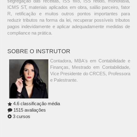
segregação das receitas, ISS fixo, ISS retido, monofasia,
ICMS ST, materiais aplicados em obra, salão parceiro, fator
R, retificação e muitos outros pontos importantes para
reduzir tributos na forma da lei, recuperar possíveis tributos
pagos indevidamente e aplicar adequadamente medidas de
compliance na prática.
SOBRE O INSTRUTOR
Contadora, MBA's em Contabilidade e
Finanças, Mestrado em Contabilidade,
Vice Presidente do CRCES, Professora
e Palestrante.
4.6 classificação média
1515 avaliações
3 cursos