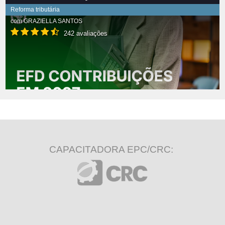
Reforma tributária
com
GRAZIELLA SANTOS
242 avaliações
CAPACITADORA EPC/CRC: