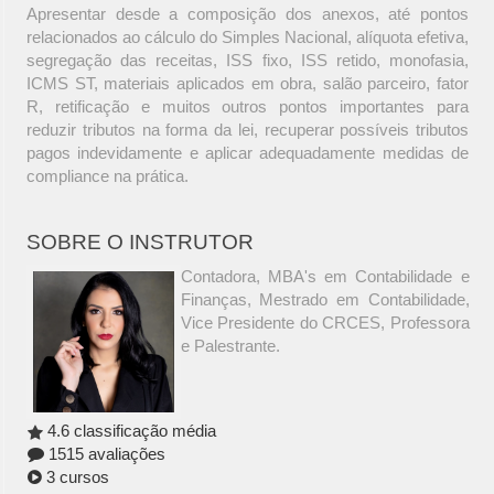
Apresentar desde a composição dos anexos, até pontos
relacionados ao cálculo do Simples Nacional, alíquota efetiva,
segregação das receitas, ISS fixo, ISS retido, monofasia,
ICMS ST, materiais aplicados em obra, salão parceiro, fator
R, retificação e muitos outros pontos importantes para
reduzir tributos na forma da lei, recuperar possíveis tributos
pagos indevidamente e aplicar adequadamente medidas de
compliance na prática.
SOBRE O INSTRUTOR
Contadora, MBA's em Contabilidade e
Finanças, Mestrado em Contabilidade,
Vice Presidente do CRCES, Professora
e Palestrante.
4.6 classificação média
1515 avaliações
3 cursos