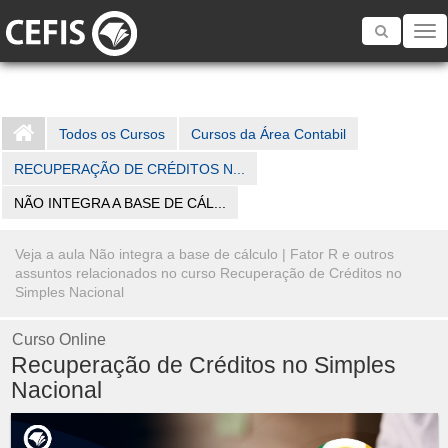
Toggle
navigatio
Todos os Cursos
Cursos da Área Contabil
RECUPERAÇÃO DE CRÉDITOS N...
NÃO INTEGRA A BASE DE CÁL...
Veja a aula Não integra a base de cálculo | Fator R e outros
assuntos relacionados no curso Recuperação de Créditos no
Simples Nacional
Curso Online
Recuperação de Créditos no Simples
Nacional