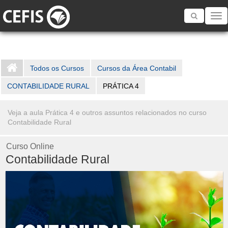
Toggle
navigatio
Todos os Cursos
Cursos da Área Contabil
CONTABILIDADE RURAL
PRÁTICA 4
Veja a aula Prática 4 e outros assuntos relacionados no curso
Contabilidade Rural
Curso Online
Contabilidade Rural