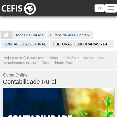
Toggle
navigatio
Todos os Cursos
Cursos da Área Contabil
CONTABILIDADE RURAL
CULTURAS TEMPORÁRIAS - PA...
Veja a aula Culturas temporárias - parte 2 e outros assuntos
relacionados no curso Contabilidade Rural
Curso Online
Contabilidade Rural